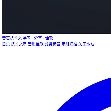
善忘技术夹
学习 · 分享 · 佳软
首页
技术文章
善用佳软
分类标签
年月归档
关于本站