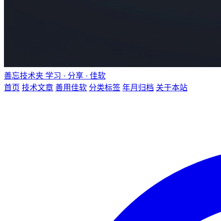
善忘技术夹
学习 · 分享 · 佳软
首页
技术文章
善用佳软
分类标签
年月归档
关于本站