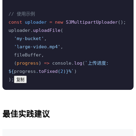
// 使用示例
const
 uploader
 =
 new
 S3MultipartUploader
();
uploader.
uploadFile
(
  'my-bucket'
,
  'large-video.mp4'
,
  fileBuffer,
  (
progress
) 
=>
 console.
log
(
`上传进度: 
${
progress
.
toFixed
(
2
)
}%`
)
);
复制
最佳实践建议