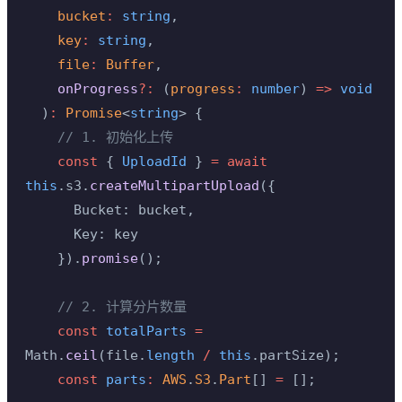
    bucket
:
 string
,
    key
:
 string
,
    file
:
 Buffer
,
    onProgress
?:
 (
progress
:
 number
) 
=>
 void
  )
:
 Promise
<
string
> {
    // 1. 初始化上传
    const
 { 
UploadId
 } 
=
 await
this
.s3.
createMultipartUpload
({
      Bucket: bucket,
      Key: key
    }).
promise
();
    // 2. 计算分片数量
    const
 totalParts
 =
Math.
ceil
(file.
length
 /
 this
.partSize);
    const
 parts
:
 AWS
.
S3
.
Part
[] 
=
 [];