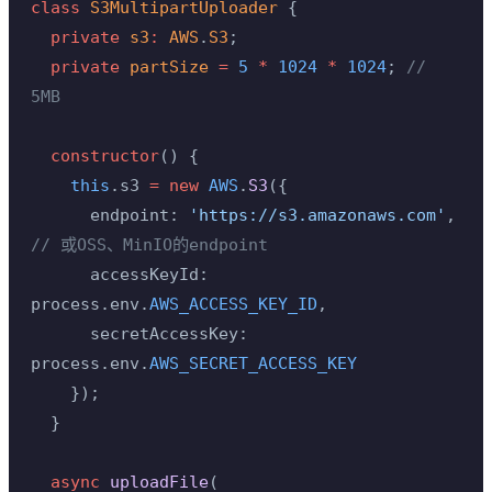
class
 S3MultipartUploader
 {
  private
 s3
:
 AWS
.
S3
;
  private
 partSize
 =
 5
 *
 1024
 *
 1024
; 
// 
5MB
  constructor
() {
    this
.s3 
=
 new
 AWS
.
S3
({
      endpoint: 
'https://s3.amazonaws.com'
, 
// 或OSS、MinIO的endpoint
      accessKeyId: 
process.env.
AWS_ACCESS_KEY_ID
,
      secretAccessKey: 
process.env.
AWS_SECRET_ACCESS_KEY
    });
  }
  async
 uploadFile
(