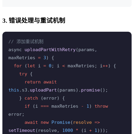
3. 错误处理与重试机制
// 添加重试机制
async 
uploadPartWithRetry
(params, 
maxRetries 
=
 3
) {
  for
 (
let
 i 
=
 0
; i 
<
 maxRetries; i
++
) {
    try
 {
      return
 await
this
.s3.
uploadPart
(params).
promise
();
    } 
catch
 (error) {
      if
 (i 
===
 maxRetries 
-
 1
) 
throw
error;
      await
 new
 Promise
(
resolve
 =>
setTimeout
(resolve, 
1000
 *
 (i 
+
 1
)));