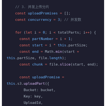
    // 3. 并发上传分片
    const
 uploadPromises
 =
 [];
    const
 concurrency
 =
 3
; 
// 并发数
    for
 (
let
 i 
=
 0
; i 
<
 totalParts; i
++
) {
      const
 partNumber
 =
 i 
+
 1
;
      const
 start
 =
 i 
*
 this
.partSize;
      const
 end
 =
 Math.
min
(start 
+
this
.partSize, file.
length
);
      const
 chunk
 =
 file.
slice
(start, end);
      const
 uploadPromise
 =
this
.s3.
uploadPart
({
        Bucket: bucket,
        Key: key,
        UploadId,