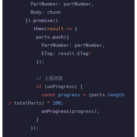
        PartNumber: partNumber,
        Body: chunk
      }).
promise
()
        .
then
(
result
 =>
 {
          parts.
push
({
            PartNumber: partNumber,
            ETag: result.ETag
!
          });
          // 上报进度
          if
 (onProgress) {
            const
 progress
 =
 (parts.
length
/
 totalParts) 
*
 100
;
            onProgress
(progress);
          }
        });