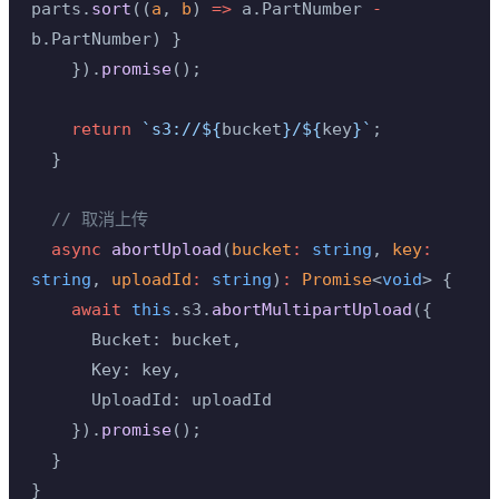
parts.
sort
((
a
, 
b
) 
=>
 a.PartNumber 
-
b.PartNumber) }
    }).
promise
();
    return
 `s3://${
bucket
}/${
key
}`
;
  }
  // 取消上传
  async
 abortUpload
(
bucket
:
 string
, 
key
:
string
, 
uploadId
:
 string
)
:
 Promise
<
void
> {
    await
 this
.s3.
abortMultipartUpload
({
      Bucket: bucket,
      Key: key,
      UploadId: uploadId
    }).
promise
();
  }
}