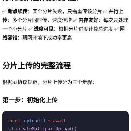
✅
断点续传
：某个分片失败，只需重传该分片 ✅
并行上
传
：多个分片同时传，速度倍增 ✅
内存友好
：每次只处理
一个小分片 ✅
进度可见
：根据分片进度计算总进度 ✅
网
络容错
：弱网环境下成功率更高
分片上传的完整流程
根据S3协议规范，分片上传分为三个步骤：
第一步：初始化上传
const
 uploadId
 =
 await
s3.
createMultipartUpload
({