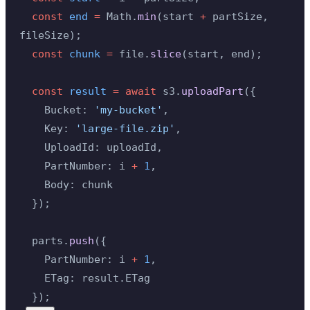
  const
 end
 =
 Math.
min
(start 
+
 partSize, 
fileSize);
  const
 chunk
 =
 file.
slice
(start, end);
  const
 result
 =
 await
 s3.
uploadPart
({
    Bucket: 
'my-bucket'
,
    Key: 
'large-file.zip'
,
    UploadId: uploadId,
    PartNumber: i 
+
 1
,
    Body: chunk
  });
  parts.
push
({
    PartNumber: i 
+
 1
,
    ETag: result.ETag
  });