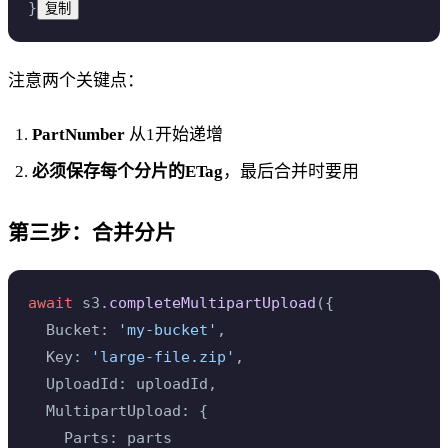
}
复制
注意两个关键点：
PartNumber
从1开始递增
必须保存每个分片的ETag
，最后合并时要用
第三步：合并分片
await
 s3.
completeMultipartUpload
({
  Bucket: 
'my-bucket'
,
  Key: 
'large-file.zip'
,
  UploadId: uploadId,
  MultipartUpload: {
    Parts: parts