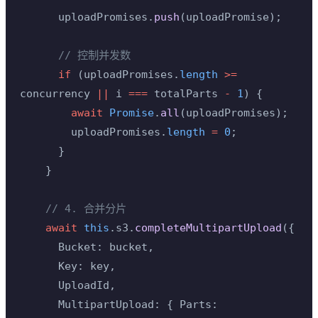
      uploadPromises.
push
(uploadPromise);
      // 控制并发数
      if
 (uploadPromises.
length
 >=
concurrency 
||
 i 
===
 totalParts 
-
 1
) {
        await
 Promise
.
all
(uploadPromises);
        uploadPromises.
length
 =
 0
;
      }
    }
    // 4. 合并分片
    await
 this
.s3.
completeMultipartUpload
({
      Bucket: bucket,
      Key: key,
      UploadId,
      MultipartUpload: { Parts: 