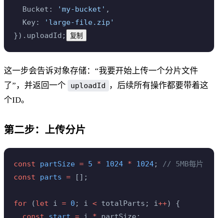
  Bucket: 
'my-bucket'
,
  Key: 
'large-file.zip'
}).uploadId;
复制
这一步会告诉对象存储：“我要开始上传一个分片文件
了”，并返回一个
，后续所有操作都要带着这
uploadId
个ID。
第二步：上传分片
const
 partSize
 =
 5
 *
 1024
 *
 1024
; 
// 5MB每片
const
 parts
 =
 [];
for
 (
let
 i 
=
 0
; i 
<
 totalParts; i
++
) {
  const
 start
 =
 i 
*
 partSize;