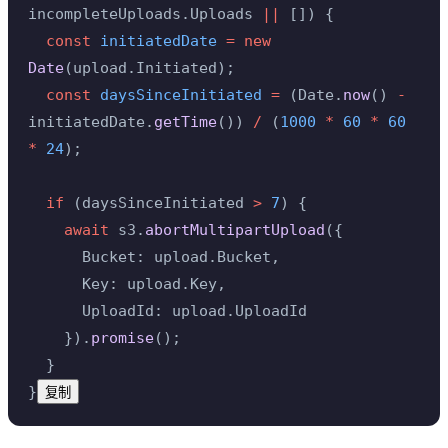
incompleteUploads.Uploads 
||
 []) {
  const
 initiatedDate
 =
 new
Date
(upload.Initiated);
  const
 daysSinceInitiated
 =
 (Date.
now
() 
-
initiatedDate.
getTime
()) 
/
 (
1000
 *
 60
 *
 60
*
 24
);
  if
 (daysSinceInitiated 
>
 7
) {
    await
 s3.
abortMultipartUpload
({
      Bucket: upload.Bucket,
      Key: upload.Key,
      UploadId: upload.UploadId
    }).
promise
();
  }
}
复制