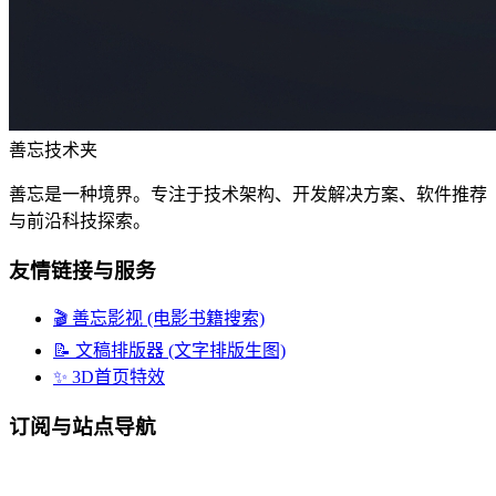
善忘技术夹
善忘是一种境界。专注于技术架构、开发解决方案、软件推荐
与前沿科技探索。
友情链接与服务
🎬 善忘影视 (电影书籍搜索)
📝 文稿排版器 (文字排版生图)
✨ 3D首页特效
订阅与站点导航