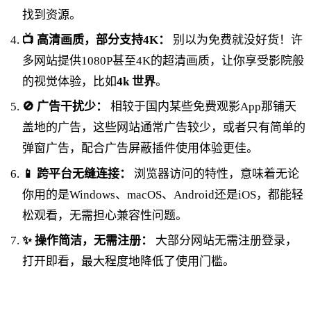
找到资源。
📺 高清画质，部分支持4K：
别以为免费就没好货！许
多网站提供1080P甚至4K的超清画质，让你享受影院般
的视觉体验，比如
4k 世界
。
🚫 广告干扰少：
相较于国内某些免费观影App那铺天
盖地的广告，这些网站通常广告较少，或者只有简单的
弹窗广告，配合广告屏蔽插件使用体验更佳。
📱 跨平台无缝连接：
浏览器访问的特性，意味着无论
你用的是Windows、macOS、Android还是iOS，都能轻
松观看，无需担心兼容性问题。
✨ 操作简洁，无需注册：
大部分网站无需注册登录，
打开即看，最大程度地降低了使用门槛。