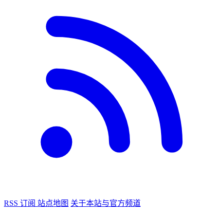
RSS 订阅
站点地图
关于本站与官方频道