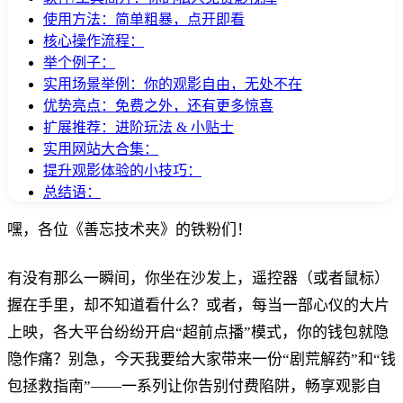
使用方法：简单粗暴，点开即看
核心操作流程：
举个例子：
实用场景举例：你的观影自由，无处不在
优势亮点：免费之外，还有更多惊喜
扩展推荐：进阶玩法 & 小贴士
实用网站大合集：
提升观影体验的小技巧：
总结语：
嘿，各位《善忘技术夹》的铁粉们！
有没有那么一瞬间，你坐在沙发上，遥控器（或者鼠标）
握在手里，却不知道看什么？或者，每当一部心仪的大片
上映，各大平台纷纷开启“超前点播”模式，你的钱包就隐
隐作痛？别急，今天我要给大家带来一份“剧荒解药”和“钱
包拯救指南”——一系列让你告别付费陷阱，畅享观影自