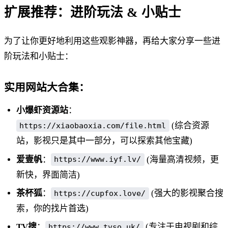
扩展推荐：进阶玩法 & 小贴士
为了让你更好地利用这些观影神器，再给大家分享一些进
阶玩法和小贴士：
实用网站大合集：
小爆虾资源站
：
(综合资源
https://xiaobaoxia.com/file.html
站，影视只是其中一部分，可以探索其他宝藏)
爱壹帆
：
(海量高清视频，更
https://www.iyf.lv/
新快，界面简洁)
茶杯狐
：
(强大的影视聚合搜
https://cupfox.love/
索，你的找片首选)
TV搜
：
(专注于电视剧和综
https://www.tvso.uk/