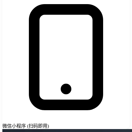
微信小程序 (扫码即用)