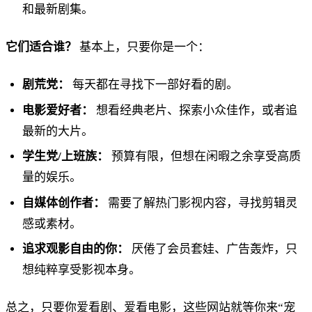
和最新剧集。
它们适合谁？
基本上，只要你是一个：
剧荒党：
每天都在寻找下一部好看的剧。
电影爱好者：
想看经典老片、探索小众佳作，或者追
最新的大片。
学生党/上班族：
预算有限，但想在闲暇之余享受高质
量的娱乐。
自媒体创作者：
需要了解热门影视内容，寻找剪辑灵
感或素材。
追求观影自由的你：
厌倦了会员套娃、广告轰炸，只
想纯粹享受影视本身。
总之，只要你爱看剧、爱看电影，这些网站就等你来“宠