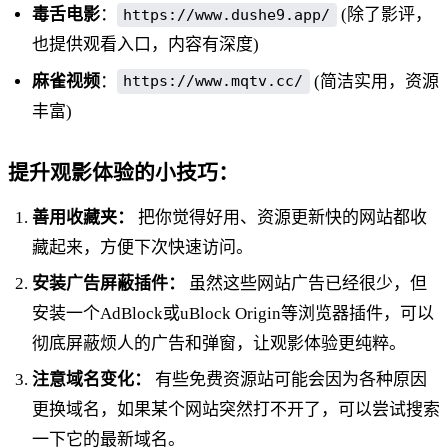
毒舌电影
：
(除了影评，
https://www.dushe9.app/
也提供观看入口，内容有深度)
麻雀视频
：
(简洁实用，资源
https://www.mqtv.cc/
丰富)
提升观影体验的小技巧：
善用收藏夹：
把你觉得好用、资源更新快的网站都收
藏起来，方便下次快速访问。
安装广告屏蔽插件：
虽然这些网站广告已经很少，但
安装一个AdBlock或uBlock Origin等浏览器插件，可以
彻底屏蔽烦人的广告和弹窗，让观影体验更纯粹。
注意域名变化：
有些免费资源站可能会因为各种原因
更换域名，如果某个网站突然打不开了，可以尝试搜索
一下它的最新域名。