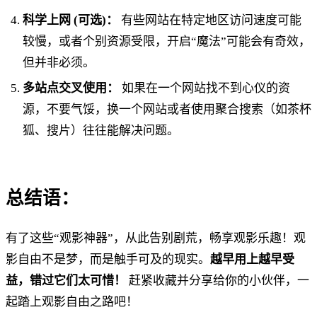
科学上网 (可选)：
有些网站在特定地区访问速度可能
较慢，或者个别资源受限，开启“魔法”可能会有奇效，
但并非必须。
多站点交叉使用：
如果在一个网站找不到心仪的资
源，不要气馁，换一个网站或者使用聚合搜索（如茶杯
狐、搜片）往往能解决问题。
总结语：
有了这些“观影神器”，从此告别剧荒，畅享观影乐趣！观
影自由不是梦，而是触手可及的现实。
越早用上越早受
益，错过它们太可惜！
赶紧收藏并分享给你的小伙伴，一
起踏上观影自由之路吧！