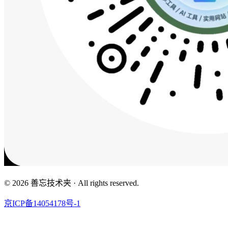
© 2026 善忘技术夹 · All rights reserved.
京ICP备14054178号-1