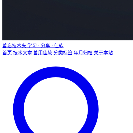
善忘技术夹
学习 · 分享 · 佳软
首页
技术文章
善用佳软
分类标签
年月归档
关于本站