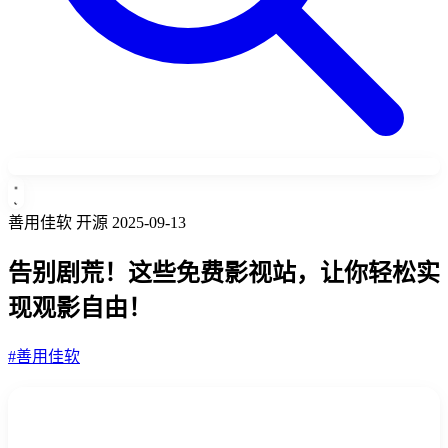
善用佳软
开源
2025-09-13
告别剧荒！这些免费影视站，让你轻松实
现观影自由！
#善用佳软