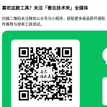
喜欢这款工具？关注「善忘技术夹」全媒体
扫描二维码关注微信公众号与小程序，获取更多高品质开源软
件推荐与效率工具测试。