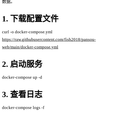
数据。
1. 下载配置文件
curl -o docker-compose.yml
https://raw.githubusercontent.com/fish2018/pansou-
web/main/docker-compose.yml
2. 启动服务
docker-compose up -d ​
3. 查看日志
docker-compose logs -f