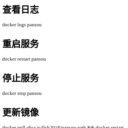
查看日志
docker logs pansou ​
重启服务
docker restart pansou ​
停止服务
docker stop pansou ​
更新镜像
docker pull ghcr.io/fish2018/pansou-web && docker restart