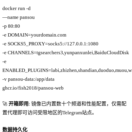
docker run -d
—name pansou
-p 80:80
-e DOMAIN=yourdomain.com
-e SOCKS5_PROXY=socks5://127.0.0.1:1080
-e CHANNELS=tgsearchers3,yunpanxunlei,BaiduCloudDisk
-e
ENABLED_PLUGINS=labi,zhizhen,shandian,duoduo,muou,w
-v pansou-data:/app/data
ghcr.io/fish2018/pansou-web
🚀
开箱即用
: 镜像已内置数十个频道和性能配置，仅需配
置代理即可访问受限地区的Telegram站点。
数据持久化