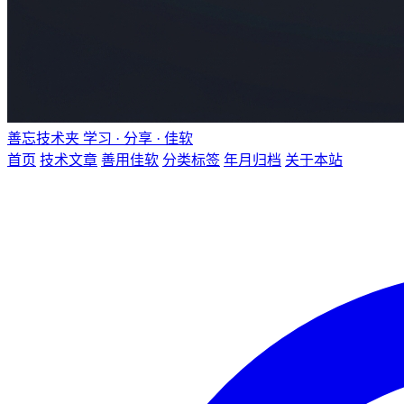
善忘技术夹
学习 · 分享 · 佳软
首页
技术文章
善用佳软
分类标签
年月归档
关于本站