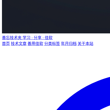
善忘技术夹
学习 · 分享 · 佳软
首页
技术文章
善用佳软
分类标签
年月归档
关于本站