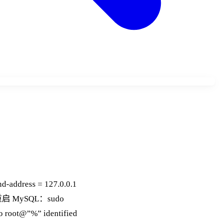
ddress = 127.0.0.1
启 MySQL：sudo
o root@”%” identified