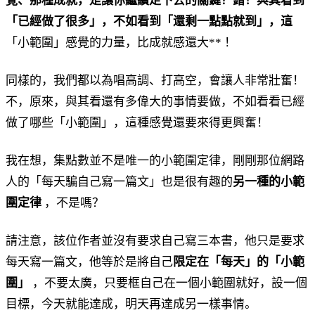
覺、那種成就，是讓你繼續走下去的關鍵？錯！與其看到
「已經做了很多」，不如看到「還剩一點點就到」，這
「小範圍」感覺的力量，比成就感還大** ！
同樣的，我們都以為唱高調、打高空，會讓人非常壯奮！
不，原來，與其看還有多偉大的事情要做，不如看看已經
做了哪些「小範圍」，這種感覺還要來得更興奮！
我在想，集點數並不是唯一的小範圍定律，剛剛那位網路
人的「每天騙自己寫一篇文」也是很有趣的
另一種的小範
圍定律
，不是嗎？
請注意，該位作者並沒有要求自己寫三本書，他只是要求
每天寫一篇文，他等於是將自己
限定在「每天」的「小範
圍」
，不要太廣，只要框自己在一個小範圍就好，設一個
目標，今天就能達成，明天再達成另一樣事情。