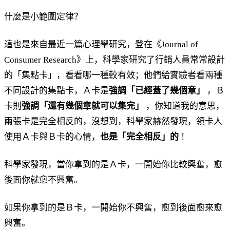
什麼是小範圍定律？
這也是來自最近
一篇心理學研究
，登在《Journal of
Consumer Research》上，科學家研究了行銷人員常常設計
的「集點卡」，看看哪一種較有效；他們給實驗者看兩種
不同設計的集點卡，Ａ卡是
強調「已經蓋了幾個章」
，Ｂ
卡則
強調「還有幾個章就可以集完」
，你知道我的意思，
兩張卡是完全相反的，沒想到，科學家赫然發現，領卡人
使用Ａ卡與Ｂ卡的心情，
也是「完全相反」的
！
科學家發現，當你拿到的是Ａ卡，一開始你比較興奮，愈
後面你就愈不興奮。
如果你拿到的是Ｂ卡，一開始你不興奮，愈到後面愈來愈
興奮。