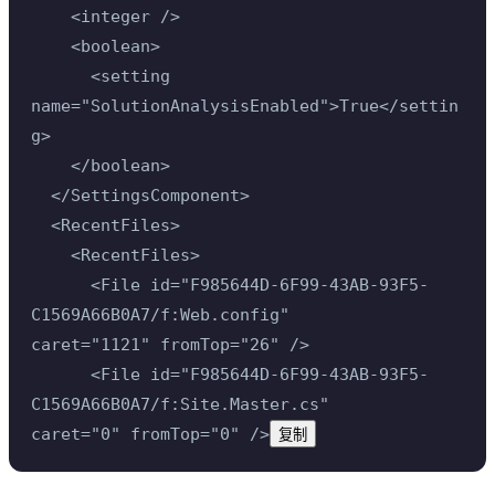
    <integer />
    <boolean>
      <setting 
name="SolutionAnalysisEnabled">True</settin
g>
    </boolean>
  </SettingsComponent>
  <RecentFiles>
    <RecentFiles>
      <File id="F985644D-6F99-43AB-93F5-
C1569A66B0A7/f:Web.config" 
caret="1121" fromTop="26" />
      <File id="F985644D-6F99-43AB-93F5-
C1569A66B0A7/f:Site.Master.cs" 
caret="0" fromTop="0" />
复制