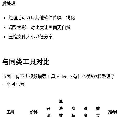
后处理:
处理后可以用其他软件降噪、锐化
调整色彩、对比度让画面更自然
压缩文件大小以便分享
与同类工具对比
市面上有不少视频增强工具,Video2X有什么优势?我整理了
一个对比表:
算
开
法
隐
难
效
工具
价格
推荐
源
数
私
度
果