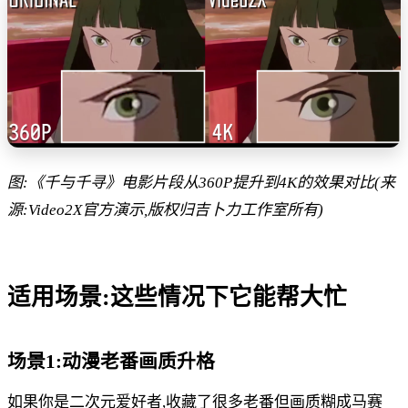
图:《千与千寻》电影片段从360P提升到4K的效果对比(来
源:Video2X官方演示,版权归吉卜力工作室所有)
适用场景:这些情况下它能帮大忙
场景1:动漫老番画质升格
如果你是二次元爱好者,收藏了很多老番但画质糊成马赛