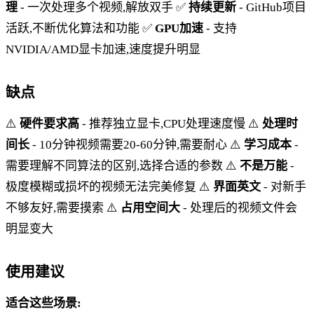
理
- 一次处理多个视频,解放双手 ✅
持续更新
- GitHub项目
活跃,不断优化算法和功能 ✅
GPU加速
- 支持
NVIDIA/AMD显卡加速,速度提升明显
缺点
⚠️
硬件要求高
- 推荐独立显卡,CPU处理速度慢 ⚠️
处理时
间长
- 10分钟视频需要20-60分钟,需要耐心 ⚠️
学习成本
-
需要理解不同算法的区别,选择合适的参数 ⚠️
不是万能
-
极度模糊或损坏的视频无法完美修复 ⚠️
界面英文
- 对新手
不够友好,需要摸索 ⚠️
占用空间大
- 处理后的视频文件会
明显变大
使用建议
适合这些场景: