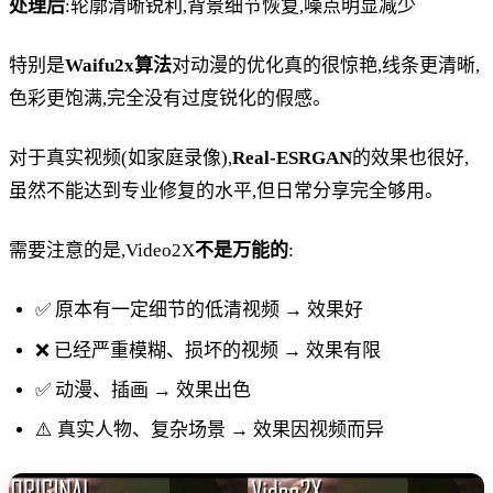
处理后
:轮廓清晰锐利,背景细节恢复,噪点明显减少
特别是
Waifu2x算法
对动漫的优化真的很惊艳,线条更清晰,
色彩更饱满,完全没有过度锐化的假感。
对于真实视频(如家庭录像),
Real-ESRGAN
的效果也很好,
虽然不能达到专业修复的水平,但日常分享完全够用。
需要注意的是,Video2X
不是万能的
:
✅ 原本有一定细节的低清视频 → 效果好
❌ 已经严重模糊、损坏的视频 → 效果有限
✅ 动漫、插画 → 效果出色
⚠️ 真实人物、复杂场景 → 效果因视频而异