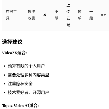
上
在线工
按次
不
传
简
一
❌
⭐⭐
具
收费
明
云
单
般
端
选择建议
Video2X适合:
预算有限的个人用户
需要处理多种内容类型
注重隐私安全
技术爱好者、开源用户
Topaz Video AI适合: