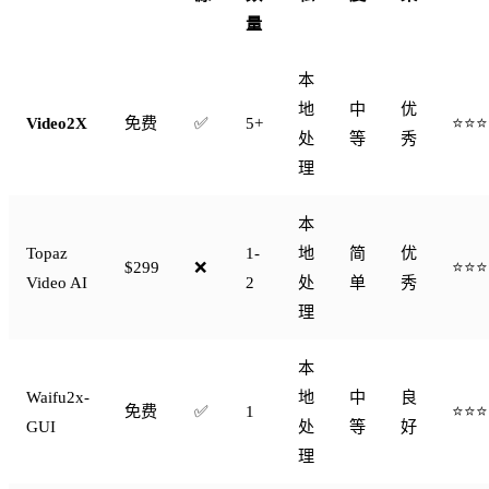
量
本
地
中
优
Video2X
免费
✅
5+
⭐⭐⭐
处
等
秀
理
本
Topaz
1-
地
简
优
$299
❌
⭐⭐⭐
Video AI
2
处
单
秀
理
本
Waifu2x-
地
中
良
免费
✅
1
⭐⭐⭐
GUI
处
等
好
理