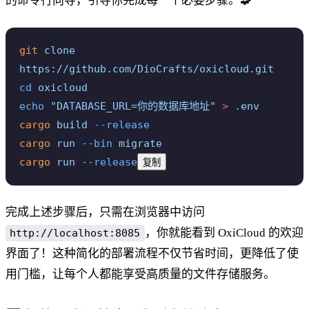
的命令行向导，引导你完成每一个必要步骤。🧩
git
 clone
https://github.com/DioCrafts/oxicloud.git
cd
 oxicloud
echo
 "DATABASE_URL=你的数据库地址"
 >
 .env
cargo
 build
 --release
cargo
 run
 --bin
 migrate
cargo
 run
 --release
复制
完成上述步骤后，只需在浏览器中访问
，你就能看到 OxiCloud 的欢迎
http://localhost:8085
界面了！这种简化的部署流程不仅节省时间，更降低了使
用门槛，让每个人都能享受高质量的文件存储服务。