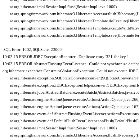
at org.hibernate.impl.SessionImpl.flush(SessionImpl.java:1000)
at org.springframework.orm.hibernate3.HibernateAccessor.flushIfNecessary(
at org.springframework.orm.hibernate3.HibernateTemplate.doExecute(Hiber
at org.springframework.orm.hibernate3.HibernateTemplate.executeWithNativ
at org.springframework.orm.hibernate3.HibernateTemplate.save(HibernateT
SQL Error: 1062, SQLState: 23000
10:02:15 ERROR JDBCExceptionReporter - Duplicate entry '321' for key 1
10:02:15 ERROR AbstractFlushingEventListener - Could not synchronize databas
org.hibernate.exception.ConstraintViolationException: Could not execute JDBC
at org.hibernate.exception.SQLStateConverter.convert(SQLStateConverter.ja
at org.hibernate.exception.JDBCExceptionHelper.convert(JDBCExceptionHel
at org.hibernate.jdbc.AbstractBatcher.executeBatch(AbstractBatcher.java:25
at org.hibernate.engine.ActionQueue.executeActions(ActionQueue.java:266
at org.hibernate.engine.ActionQueue.executeActions(ActionQueue.java:167
at org.hibernate.event.def.AbstractFlushingEventListener.performExecutions(
at org.hibernate.event.def.DefaultFlushEventListener.onFlush(DefaultFlushEv
at org.hibernate.impl.SessionImpl.flush(SessionImpl.java:1000)
at org.springframework.orm.hibernate3.HibernateAccessor.flushIfNecessary(H