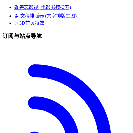
🎬 善忘影视 (电影书籍搜索)
📝 文稿排版器 (文字排版生图)
✨ 3D首页特效
订阅与站点导航