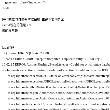
<generator class="increment"/>
</id>
保存数据的时候有时候会报 主键重复的异常
userid现在的值是399
报的异常是
Java代码
SQL Error: 1062, SQLState: 23000
10:02:15 ERROR JDBCExceptionReporter - Duplicate entry '321' for key 1
10:02:15 ERROR AbstractFlushingEventListener - Could not synchronize databa
org.hibernate.exception.ConstraintViolationException: Could not execute JDB
at org.hibernate.exception.SQLStateConverter.convert(SQLStateConverter.j
at org.hibernate.exception.JDBCExceptionHelper.convert(JDBCExceptionHe
at org.hibernate.jdbc.AbstractBatcher.executeBatch(AbstractBatcher.java:2
at org.hibernate.engine.ActionQueue.executeActions(ActionQueue.java:26
at org.hibernate.engine.ActionQueue.executeActions(ActionQueue.java:16
at org.hibernate.event.def.AbstractFlushingEventListener.performExecutions
at org.hibernate.event.def.DefaultFlushEventListener.onFlush(DefaultFlushE