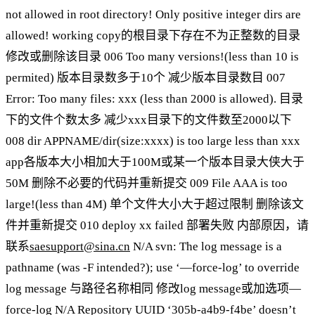
not allowed in root directory! Only positive integer dirs are
allowed! working copy的根目录下存在不为正整数的目录
修改或删除该目录 006 Too many versions!(less than 10 is
permited) 版本目录数多于10个 减少版本目录数目 007
Error: Too many files: xxx (less than 2000 is allowed). 目录
下的文件个数太多 减少xxx目录下的文件数至2000以下
008 dir APPNAME/dir(size:xxxx) is too large less than xxx
app各版本大小相加大于100M或某一个版本目录大侠大于
50M 删除不必要的代码并重新提交 009 File AAA is too
large!(less than 4M) 单个文件大小大于超过限制 删除该文
件并重新提交 010 deploy xx failed 部署失败 内部原因，请
联系
saesupport@sina.cn
N/A svn: The log message is a
pathname (was -F intended?); use ‘—force-log’ to override
log message 与路径名称相同 修改log message或加选项—
force-log N/A Repository UUID ‘305b-a4b9-f4be’ doesn’t